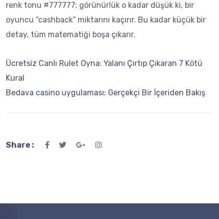
renk tonu #777777; görünürlük o kadar düşük ki, bir
oyuncu “cashback” miktarını kaçırır. Bu kadar küçük bir
detay, tüm matematiği boşa çıkarır.
Ücretsiz Canlı Rulet Oyna: Yalanı Çırtıp Çıkaran 7 Kötü
Kural
Bedava casino uygulaması: Gerçekçi Bir İçeriden Bakış
Share :