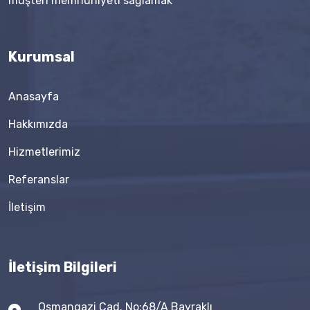
müşteri memnuniyeti sağlamak
Kurumsal
Anasayfa
Hakkımızda
Hizmetlerimiz
Referanslar
İletişim
İletişim Bilgileri
Osmangazi Cad. No:68/A Bayraklı