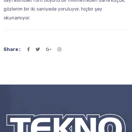
sayfasındaki font boyutu bir milimetreden daha küçük;
gözlerim bir iki saniyede yoruluyor, hiçbir şey
okunamıyor.
Share :