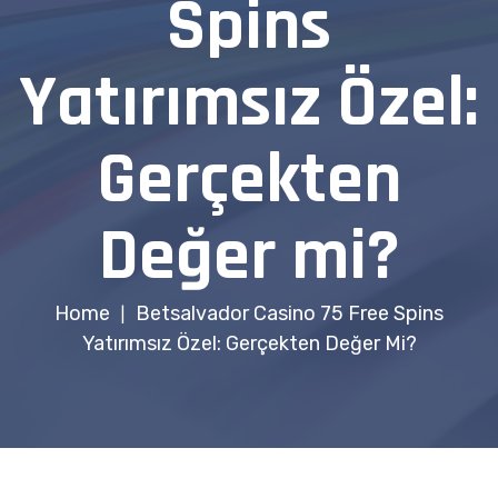
Spins
Yatırımsız Özel:
Gerçekten
Değer mi?
Home
Betsalvador Casino 75 Free Spins
|
Yatırımsız Özel: Gerçekten Değer Mi?