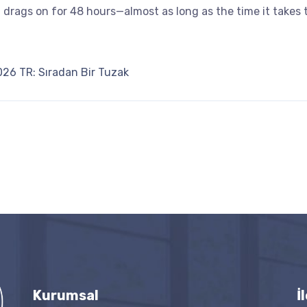
 drags on for 48 hours—almost as long as the time it takes 
26 TR: Sıradan Bir Tuzak
Kurumsal
İ