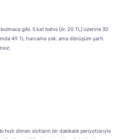
ulmaca gibi, 5 kat bahis (ör. 20 TL) üzerine 30
oplamda 49 TL harcama yok; ama dönüşüm şartı
msız.
hızlı dönen slotların bir dakikalık periyotlarıyla