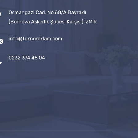
Osmangazi Cad. No:68/A Bayraklı
(Bornova Askerlik Şubesi Karşısı) İZMİR
info@teknoreklam.com
0232 374 48 04