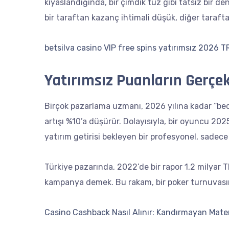
kıyaslandığında, bir çimdik tuz gibi tatsız bir de
bir taraftan kazanç ihtimali düşük, diğer tarafta
betsilva casino VIP free spins yatırımsız 2026 
Yatırımsız Puanların Gerçek
Birçok pazarlama uzmanı, 2026 yılına kadar “beda
artışı %10’a düşürür. Dolayısıyla, bir oyuncu 202
yatırım getirisi bekleyen bir profesyonel, sadec
Türkiye pazarında, 2022’de bir rapor 1,2 milyar T
kampanya demek. Bu rakam, bir poker turnuvası
Casino Cashback Nasıl Alınır: Kandırmayan Matem