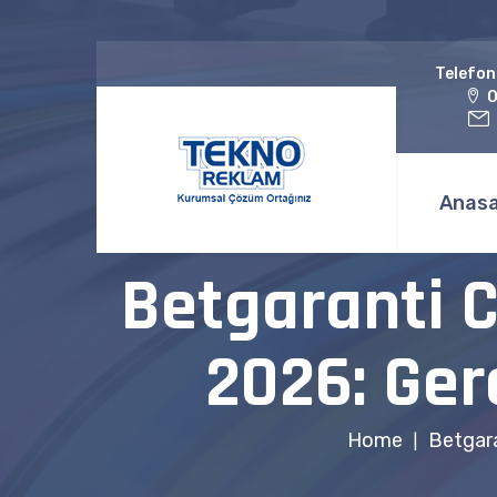
Telefo
O
Anas
Betgaranti C
2026: Ger
Home
Betgara
|