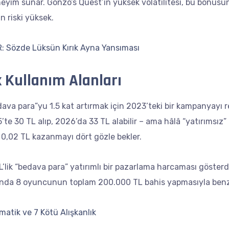
neyim sunar. Gonzo’s Quest’in yüksek volatilitesi, bu bonusun 
n riski yüksek.
TR: Sözde Lüksün Kırık Ayna Yansıması
 Kullanım Alanları
va para”yu 1.5 kat artırmak için 2023’teki bir kampanyayı ref
5’te 30 TL alıp, 2026’da 33 TL alabilir – ama hâlâ “yatırımsız
e 0,02 TL kazanmayı dört gözle bekler.
L’lik “bedava para” yatırımlı bir pazarlama harcaması gösterd
nda 8 oyuncunun toplam 200.000 TL bahis yapmasıyla benzer
atik ve 7 Kötü Alışkanlık