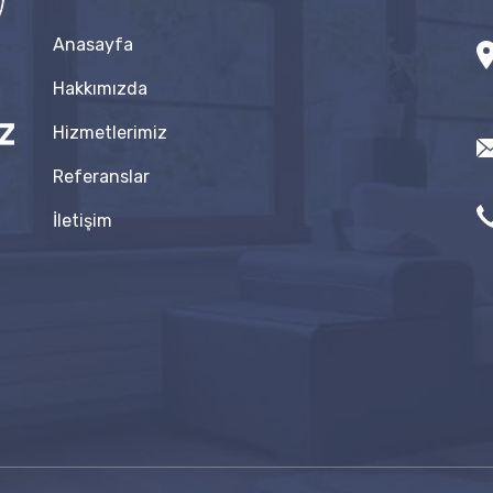
Anasayfa
Hakkımızda
Hizmetlerimiz
Referanslar
İletişim