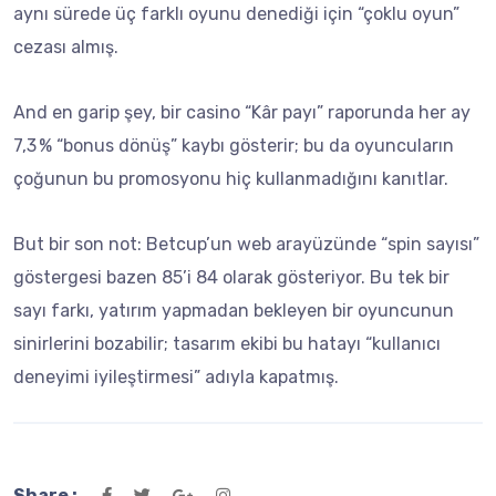
aynı sürede üç farklı oyunu denediği için “çoklu oyun”
cezası almış.
And en garip şey, bir casino “Kâr payı” raporunda her ay
7,3 % “bonus dönüş” kaybı gösterir; bu da oyuncuların
çoğunun bu promosyonu hiç kullanmadığını kanıtlar.
But bir son not: Betcup’un web arayüzünde “spin sayısı”
göstergesi bazen 85’i 84 olarak gösteriyor. Bu tek bir
sayı farkı, yatırım yapmadan bekleyen bir oyuncunun
sinirlerini bozabilir; tasarım ekibi bu hatayı “kullanıcı
deneyimi iyileştirmesi” adıyla kapatmış.
Share :