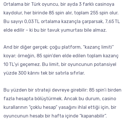
Ortalama bir Türk oyuncu, bir ayda 3 farklı casinoya
kaydolur, her birinde 85 spin alır, toplam 255 spin olur.
Bu sayıyı 0,03 TL ortalama kazançla çarparsak, 7,65 TL
elde edilir – ki bu bir tavuk yumurtası bile almaz.
And bir diğer gerçek: çoğu platform, “kazanç limiti”
koyar; örneğin, 85 spin’den elde edilen toplam kazanç
10 TL’yi geçemez. Bu limit, bir oyuncunun potansiyel
yüzde 300 kârını tek bir satırla sıfırlar.
Bu yüzden bir strateji devreye girebilir: 85 spin’i birden
fazla hesapta bölüştürmek. Ancak bu durum, casino
kurallarının “çoklu hesap” yasağını ihlal ettiği için, bir
oyuncunun hesabı bir hafta içinde “kapanabilir”.