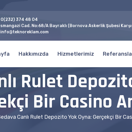
n
0(232) 374 48 04
smangazi Cad. No:68/A Bayraklı (Bornova Askerlik Şubesi Karşı
info@teknoreklam.com
ayfa
Hakkımızda
Hizmetlerimiz
Referansla
lı Rulet Depozit
ekçi Bir Casino An
edava Canlı Rulet Depozito Yok Oyna: Gerçekçi Bir Casi