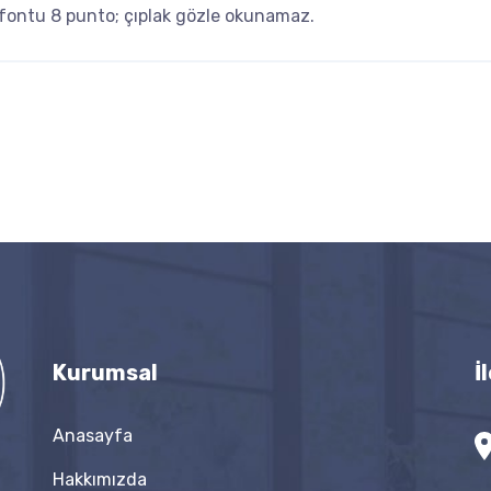
 fontu 8 punto; çıplak gözle okunamaz.
Kurumsal
İ
Anasayfa
Hakkımızda