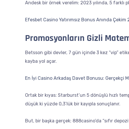
Andesk bir örnek verelim: 2023 yılında, 5 farklı
Efesbet Casino Yatırımsız Bonus Anında Çekim 20
Promosyonların Gizli Matem
Betsson gibi devler, 7 gün içinde 3 kez “vip” et
kayba yol açar.
En İyi Casino Arkadaş Davet Bonusu: Gerçekçi Ma
Ortak bir kıyas: Starburst’un 5 dönüşlü hızlı temp
düşük ki yüzde 0,3’lük bir kayıpla sonuçlanır.
But, bir başka gerçek: 888casino’da “sıfır depozi