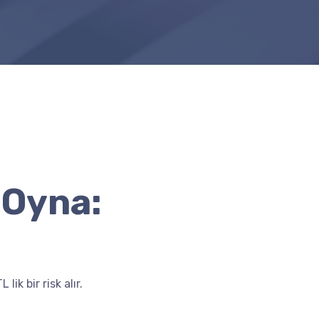
 Oyna:
ik bir risk alır.