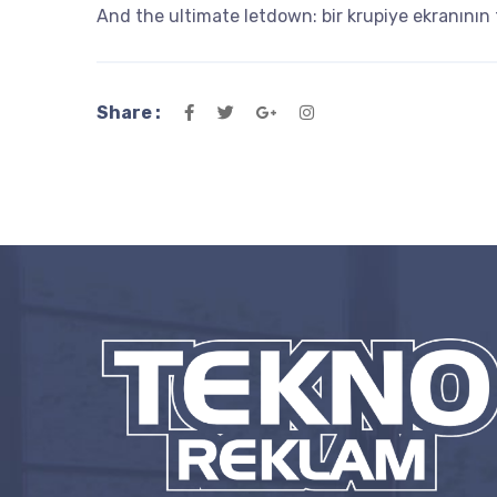
And the ultimate letdown: bir krupiye ekranının
Share :