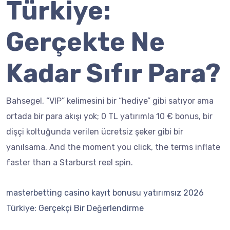
Türkiye:
Gerçekte Ne
Kadar Sıfır Para?
Bahsegel, “VIP” kelimesini bir “hediye” gibi satıyor ama
ortada bir para akışı yok; 0 TL yatırımla 10 € bonus, bir
dişçi koltuğunda verilen ücretsiz şeker gibi bir
yanılsama. And the moment you click, the terms inflate
faster than a Starburst reel spin.
masterbetting casino kayıt bonusu yatırımsız 2026
Türkiye: Gerçekçi Bir Değerlendirme