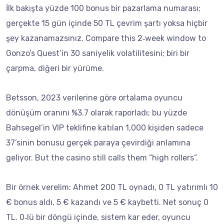
İlk bakışta yüzde 100 bonus bir pazarlama numarası;
gerçekte 15 gün içinde 50 TL çevrim şartı yoksa hiçbir
şey kazanamazsınız. Compare this 2‑week window to
Gonzo’s Quest’in 30 saniyelik volatilitesini; biri bir
çarpma, diğeri bir yürüme.
Betsson, 2023 verilerine göre ortalama oyuncu
dönüşüm oranını %3.7 olarak raporladı; bu yüzde
Bahsegel’in VIP teklifine katılan 1,000 kişiden sadece
37’sinin bonusu gerçek paraya çevirdiği anlamına
geliyor. But the casino still calls them “high rollers”.
Bir örnek verelim: Ahmet 200 TL oynadı, 0 TL yatırımlı 10
€ bonus aldı, 5 € kazandı ve 5 € kaybetti. Net sonuç 0
TL. 0‑lü bir döngü içinde, sistem kar eder, oyuncu