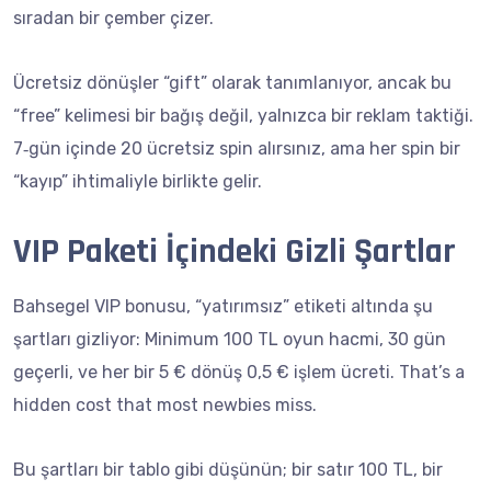
sıradan bir çember çizer.
Ücretsiz dönüşler “gift” olarak tanımlanıyor, ancak bu
“free” kelimesi bir bağış değil, yalnızca bir reklam taktiği.
7‑gün içinde 20 ücretsiz spin alırsınız, ama her spin bir
“kayıp” ihtimaliyle birlikte gelir.
VIP Paketi İçindeki Gizli Şartlar
Bahsegel VIP bonusu, “yatırımsız” etiketi altında şu
şartları gizliyor: Minimum 100 TL oyun hacmi, 30 gün
geçerli, ve her bir 5 € dönüş 0,5 € işlem ücreti. That’s a
hidden cost that most newbies miss.
Bu şartları bir tablo gibi düşünün; bir satır 100 TL, bir