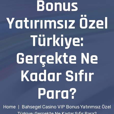
Bonus
Yatırımsız Özel
Türkiye:
Gerçekte Ne
Kadar Sıfır
Para?
Home
Bahsegel Casino VIP Bonus Yatırımsız Özel
|
Türkiye: Gerçekte Ne Kadar Sıfır Para?