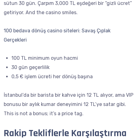
sütun 30 gün. Çarpım 3,000 TL eşdeğeri bir “gizli ücret”
getiriyor. And the casino smiles.
100 bedava dönüş casino siteleri: Savaş Çıplak
Gerçekleri
100 TL minimum oyun hacmi
30 gün geçerlilik
0,5 € işlem ücreti her dönüş başına
İstanbul’da bir barista bir kahve için 12 TL alıyor, ama VIP
bonusu bir aylık kumar deneyimini 12 TL’ye satar gibi.
This is not a bonus; it’s a price tag.
Rakip Tekliflerle Karşılaştırma