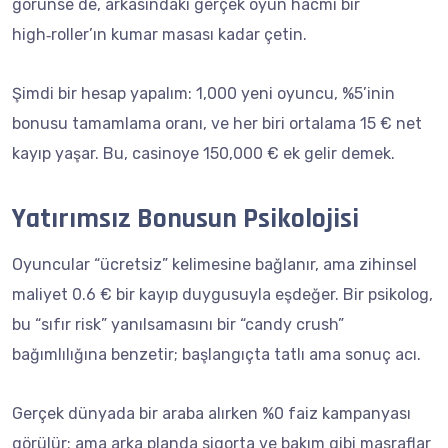
görünse de, arkasındaki gerçek oyun hacmi bir
high‑roller’ın kumar masası kadar çetin.
Şimdi bir hesap yapalım: 1,000 yeni oyuncu, %5’inin
bonusu tamamlama oranı, ve her biri ortalama 15 € net
kayıp yaşar. Bu, casinoye 150,000 € ek gelir demek.
Yatırımsız Bonusun Psikolojisi
Oyuncular “ücretsiz” kelimesine bağlanır, ama zihinsel
maliyet 0.6 € bir kayıp duygusuyla eşdeğer. Bir psikolog,
bu “sıfır risk” yanılsamasını bir “candy crush”
bağımlılığına benzetir; başlangıçta tatlı ama sonuç acı.
Gerçek dünyada bir araba alırken %0 faiz kampanyası
görülür; ama arka planda sigorta ve bakım gibi masraflar