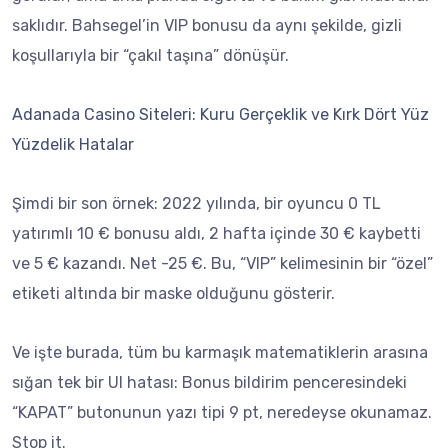
saklıdır. Bahsegel’in VIP bonusu da aynı şekilde, gizli
koşullarıyla bir “çakıl taşına” dönüşür.
Adanada Casino Siteleri: Kuru Gerçeklik ve Kırk Dört Yüz
Yüzdelik Hatalar
Şimdi bir son örnek: 2022 yılında, bir oyuncu 0 TL
yatırımlı 10 € bonusu aldı, 2 hafta içinde 30 € kaybetti
ve 5 € kazandı. Net -25 €. Bu, “VIP” kelimesinin bir “özel”
etiketi altında bir maske olduğunu gösterir.
Ve işte burada, tüm bu karmaşık matematiklerin arasına
sığan tek bir UI hatası: Bonus bildirim penceresindeki
“KAPAT” butonunun yazı tipi 9 pt, neredeyse okunamaz.
Stop it.