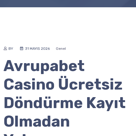
BY
31 MAYIS 2026
Genel
Avrupabet
Casino Ücretsiz
Döndürme Kayıt
Olmadan