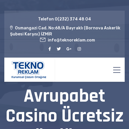
Telefon
0(232) 374 48 04
Osmangazi Cad. No:68/A Bayraklı (Bornova Askerlik
Şubesi Karşısı) İZMİR
info@teknoreklam.com
Avrupabet
Casino Ücretsiz