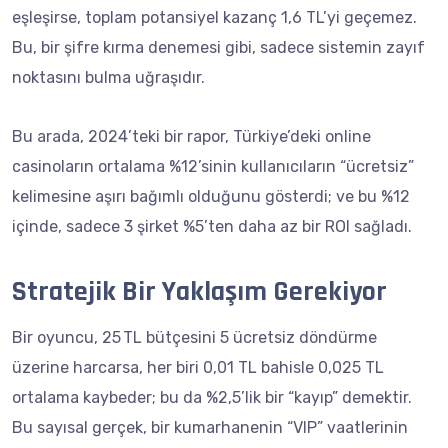
eşleşirse, toplam potansiyel kazanç 1,6 TL’yi geçemez.
Bu, bir şifre kırma denemesi gibi, sadece sistemin zayıf
noktasını bulma uğraşıdır.
Bu arada, 2024’teki bir rapor, Türkiye’deki online
casinoların ortalama %12’sinin kullanıcıların “ücretsiz”
kelimesine aşırı bağımlı olduğunu gösterdi; ve bu %12
içinde, sadece 3 şirket %5’ten daha az bir ROI sağladı.
Stratejik Bir Yaklaşım Gerekiyor
Bir oyuncu, 25 TL bütçesini 5 ücretsiz döndürme
üzerine harcarsa, her biri 0,01 TL bahisle 0,025 TL
ortalama kaybeder; bu da %2,5’lik bir “kayıp” demektir.
Bu sayısal gerçek, bir kumarhanenin “VIP” vaatlerinin