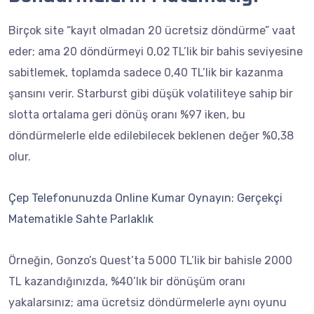
Birçok site “kayıt olmadan 20 ücretsiz döndürme” vaat
eder; ama 20 döndürmeyi 0,02 TL’lik bir bahis seviyesine
sabitlemek, toplamda sadece 0,40 TL’lik bir kazanma
şansını verir. Starburst gibi düşük volatiliteye sahip bir
slotta ortalama geri dönüş oranı %97 iken, bu
döndürmelerle elde edilebilecek beklenen değer %0,38
olur.
Çep Telefonunuzda Online Kumar Oynayın: Gerçekçi
Matematikle Sahte Parlaklık
Örneğin, Gonzo’s Quest’ta 5 000 TL’lik bir bahisle 2000
TL kazandığınızda, %40’lık bir dönüşüm oranı
yakalarsınız; ama ücretsiz döndürmelerle aynı oyunu