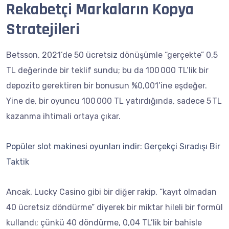
Rekabetçi Markaların Kopya
Stratejileri
Betsson, 2021’de 50 ücretsiz dönüşümle “gerçekte” 0,5
TL değerinde bir teklif sundu; bu da 100 000 TL’lik bir
depozito gerektiren bir bonusun %0,001’ine eşdeğer.
Yine de, bir oyuncu 100 000 TL yatırdığında, sadece 5 TL
kazanma ihtimali ortaya çıkar.
Popüler slot makinesi oyunları indir: Gerçekçi Sıradışı Bir
Taktik
Ancak, Lucky Casino gibi bir diğer rakip, “kayıt olmadan
40 ücretsiz döndürme” diyerek bir miktar hileli bir formül
kullandı; çünkü 40 döndürme, 0,04 TL’lik bir bahisle