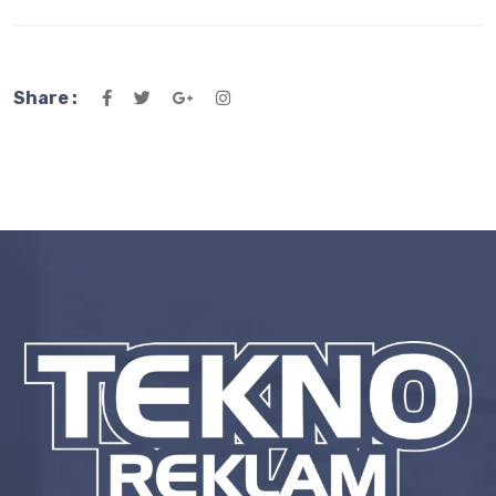
Share :