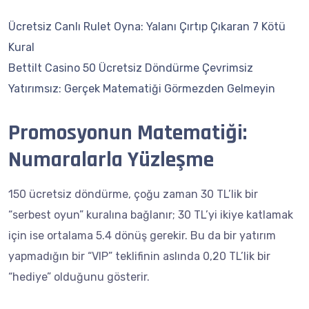
Ücretsiz Canlı Rulet Oyna: Yalanı Çırtıp Çıkaran 7 Kötü
Kural
Bettilt Casino 50 Ücretsiz Döndürme Çevrimsiz
Yatırımsız: Gerçek Matematiği Görmezden Gelmeyin
Promosyonun Matematiği:
Numaralarla Yüzleşme
150 ücretsiz döndürme, çoğu zaman 30 TL’lik bir
“serbest oyun” kuralına bağlanır; 30 TL’yi ikiye katlamak
için ise ortalama 5.4 dönüş gerekir. Bu da bir yatırım
yapmadığın bir “VIP” teklifinin aslında 0,20 TL’lik bir
“hediye” olduğunu gösterir.