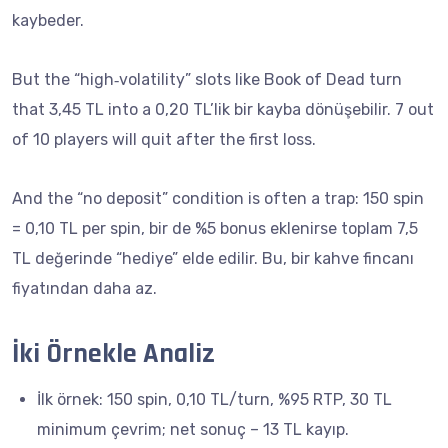
kaybeder.
But the “high‑volatility” slots like Book of Dead turn
that 3,45 TL into a 0,20 TL’lik bir kayba dönüşebilir. 7 out
of 10 players will quit after the first loss.
And the “no deposit” condition is often a trap: 150 spin
= 0,10 TL per spin, bir de %5 bonus eklenirse toplam 7,5
TL değerinde “hediye” elde edilir. Bu, bir kahve fincanı
fiyatından daha az.
İki Örnekle Analiz
İlk örnek: 150 spin, 0,10 TL/turn, %95 RTP, 30 TL
minimum çevrim; net sonuç – 13 TL kayıp.