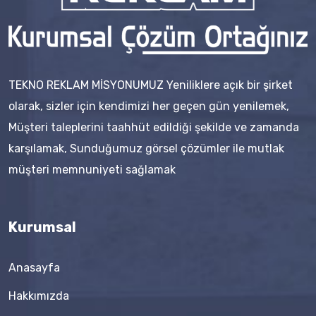
TEKNO REKLAM MİSYONUMUZ Yeniliklere açık bir şirket
olarak, sizler için kendimizi her geçen gün yenilemek,
Müşteri taleplerini taahhüt edildiği şekilde ve zamanda
karşılamak, Sunduğumuz görsel çözümler ile mutlak
müşteri memnuniyeti sağlamak
Kurumsal
Anasayfa
Hakkımızda