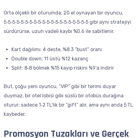
Orta ölçekli bir oturumda, 20 el oynayan bir oyuncu,
5‑5‑5‑5‑5‑5‑5‑5‑5‑5‑5‑5‑5‑5‑5‑5‑5‑5‑5‑5 gibi aynı stratejiyi
sürdürürse, uzun vadeli kaybı %0.6 ile sabitlenir.
Kart dağılımı: 4 deste, %8.3 “bust” oranı
Double down: 11 üstü %12 kazanç
Split: 8‑8 bölmek %15 kayıp riskini %9’a indirir
But, çoğu yeni oyuncu, “VIP” gibi bir terimi duyar
duymaz, bir otel lobisi gibi süslü bir otobüs durağına
oturur; sadece 1‑2 TL’lik bir “gift” alır, ama aynı anda 5 TL
kaybeder.
Promosyon Tuzakları ve Gerçek