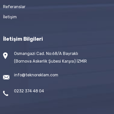
Referanslar
İletişim
İletişim Bilgileri
Osmangazi Cad. No:68/A Bayraklı
(Bornova Askerlik Şubesi Karşısı) İZMİR
info@teknoreklam.com
0232 374 48 04