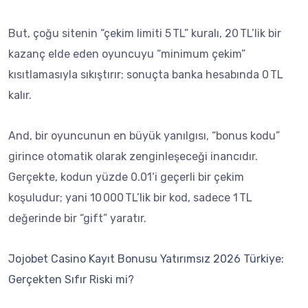
But, çoğu sitenin “çekim limiti 5 TL” kuralı, 20 TL’lik bir
kazanç elde eden oyuncuyu “minimum çekim”
kısıtlamasıyla sıkıştırır; sonuçta banka hesabında 0 TL
kalır.
And, bir oyuncunun en büyük yanılgısı, “bonus kodu”
girince otomatik olarak zenginleşeceği inancıdır.
Gerçekte, kodun yüzde 0.01‘i geçerli bir çekim
koşuludur; yani 10 000 TL’lik bir kod, sadece 1 TL
değerinde bir “gift” yaratır.
Jojobet Casino Kayıt Bonusu Yatırımsız 2026 Türkiye:
Gerçekten Sıfır Riski mi?