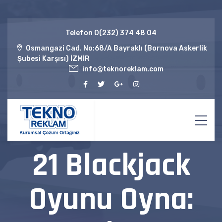
Telefon
0(232) 374 48 04
Osmangazi Cad. No:68/A Bayraklı (Bornova Askerlik
Şubesi Karşısı) İZMİR
info@teknoreklam.com
21 Blackjack
Oyunu Oyna: