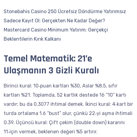
Stonebahis Casino 250 Ücretsiz Döndürme Yatırımsız
Sadece Kayıt Ol: Gerçekten Ne Kadar Değer?
Mastercard Casino Minimum Yatırım: Gerçekçi
Beklentilerin Kırık Kalkanı
Temel Matematik: 21’e
Ulaşmanın 3 Gizli Kuralı
Birinci kural: 10‑puan kartları %30, Aslar %8.5, sıfır
kartları %21. Toplamda, 52 kartlık destede 16 “10” kartı
vardır; bu da 0.3077 ihtimal demek. İkinci kural: 4‑kart bir
turda ortalama 1.6 “bust” olur, çünkü 22‑yi aşma ihtimali
0.39. Üçüncü kural: Çift çekim (double down) kararını
11‑için vermek, beklenen değeri %5 artırır.