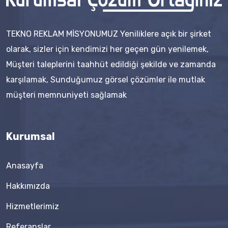
TEKNO REKLAM MİSYONUMUZ Yeniliklere açık bir şirket
olarak, sizler için kendimizi her geçen gün yenilemek,
Müşteri taleplerini taahhüt edildiği şekilde ve zamanda
karşılamak, Sunduğumuz görsel çözümler ile mutlak
müşteri memnuniyeti sağlamak
Kurumsal
Anasayfa
Hakkımızda
Hizmetlerimiz
Referanslar