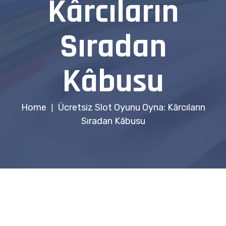
Kârcıların
Sıradan
Kâbusu
Home
Ücretsiz Slot Oyunu Oyna: Kârcıların
|
Sıradan Kâbusu