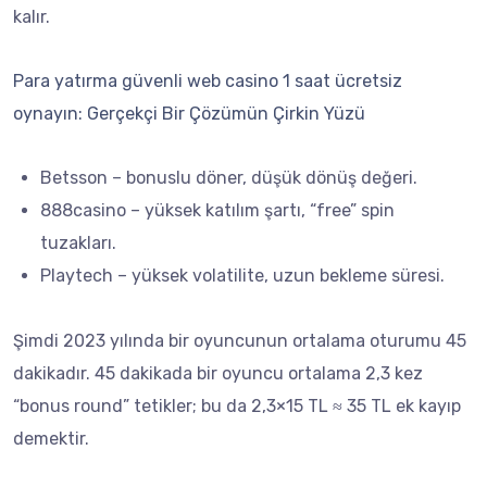
kalır.
Para yatırma güvenli web casino 1 saat ücretsiz
oynayın: Gerçekçi Bir Çözümün Çirkin Yüzü
Betsson – bonuslu döner, düşük dönüş değeri.
888casino – yüksek katılım şartı, “free” spin
tuzakları.
Playtech – yüksek volatilite, uzun bekleme süresi.
Şimdi 2023 yılında bir oyuncunun ortalama oturumu 45
dakikadır. 45 dakikada bir oyuncu ortalama 2,3 kez
“bonus round” tetikler; bu da 2,3×15 TL ≈ 35 TL ek kayıp
demektir.