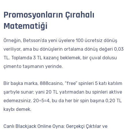
Promosyonların Çırahalı
Matematiği
Örneğin, Betsson’da yeni üyelere 100 ücretsiz dönüş
veriliyor, ama bu dönüşlerin ortalama dönüş değeri 0,03
TL. Toplamda 3 TL kazanç beklemek, bir çuval dolusu
çimento taşımanın yerinde.
Bir başka marka, 888casino, “free” spinleri 5 katı katılım
şartıyle sunar; yani 20 TL yatırmadan bu spinleri aktive
edemezsiniz. 20÷5=4, bu da her bir spin başına 0,20 TL
kaybı demek.
Canlı Blackjack Online Oyna: Gerçekçi Çıktılar ve