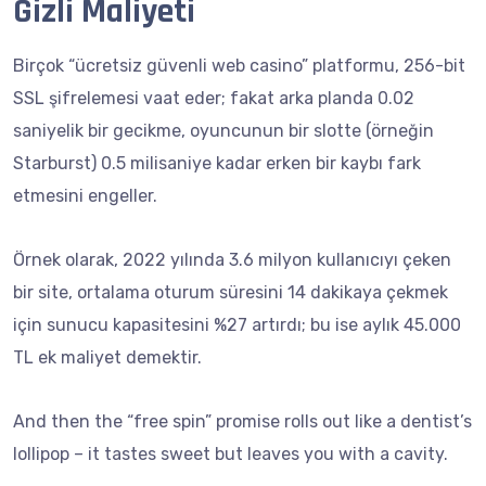
Gizli Maliyeti
Birçok “ücretsiz güvenli web casino” platformu, 256-bit
SSL şifrelemesi vaat eder; fakat arka planda 0.02
saniyelik bir gecikme, oyuncunun bir slotte (örneğin
Starburst) 0.5 milisaniye kadar erken bir kaybı fark
etmesini engeller.
Örnek olarak, 2022 yılında 3.6 milyon kullanıcıyı çeken
bir site, ortalama oturum süresini 14 dakikaya çekmek
için sunucu kapasitesini %27 artırdı; bu ise aylık 45.000
TL ek maliyet demektir.
And then the “free spin” promise rolls out like a dentist’s
lollipop – it tastes sweet but leaves you with a cavity.