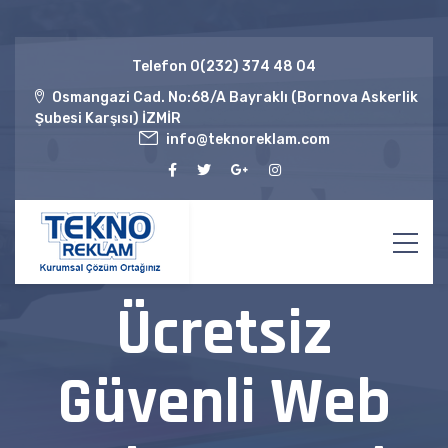
Telefon
0(232) 374 48 04
Osmangazi Cad. No:68/A Bayraklı (Bornova Askerlik
Şubesi Karşısı) İZMİR
info@teknoreklam.com
Ücretsiz
Güvenli Web