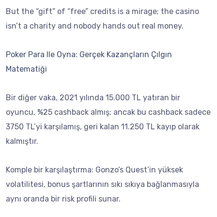
But the “gift” of “free” credits is a mirage; the casino
isn’t a charity and nobody hands out real money.
Poker Para Ile Oyna: Gerçek Kazançların Çılgın
Matematiği
Bir diğer vaka, 2021 yılında 15.000 TL yatıran bir
oyuncu, %25 cashback almış; ancak bu cashback sadece
3750 TL’yi karşılamış, geri kalan 11.250 TL kayıp olarak
kalmıştır.
Komple bir karşılaştırma: Gonzo’s Quest’in yüksek
volatilitesi, bonus şartlarının sıkı sıkıya bağlanmasıyla
aynı oranda bir risk profili sunar.