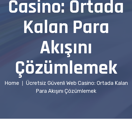
Casino: Ortada
Kalan Para
Akışını
Çözümlemek
Home
Ücretsiz Güvenli Web Casino: Ortada Kalan
|
Para Akışını Çözümlemek