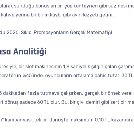
ift” olarak sunduğu bonusları bir çöp konteyneri gibi süzmesi
hve yerine bir birim kaybı gibi aynı lezzeti getirir.
odu 2026: Sıkıcı Promosyonların Gerçek Matematiği
asa Analitiği
resiyle, bir slot makinesinin 1,8 saniyelik çılgın çalan çarp
operatörün %45’inde, oyuncuların ortalama bahis tutarı 30 TL i
45 dakikadan fazla tutmaya çalışırken, gerçek bir örnek vere
 dönüş sadece 60 TL olur. Bu, bir çivi demiri gibi sert bir m
” kampanyası, tek bir dönüşte maksimum 0,10 TL kazandırabilir