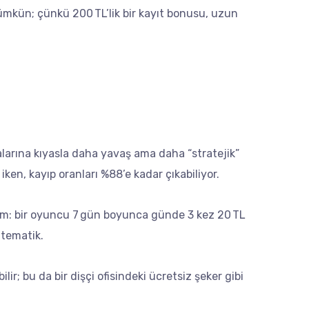
 mümkün; çünkü 200 TL’lik bir kayıt bonusu, uzun
malarına kıyasla daha yavaş ama daha “stratejik”
ken, kayıp oranları %88’e kadar çıkabiliyor.
lim: bir oyuncu 7 gün boyunca günde 3 kez 20 TL
atematik.
; bu da bir dişçi ofisindeki ücretsiz şeker gibi