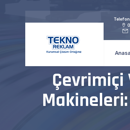
Telefo
O
Anas
Çevrimiçi 
Makineleri: