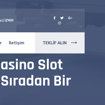
sı) İZMİR
r
İletişim
TEKLİF ALIN
Casino Slot
 Sıradan Bir