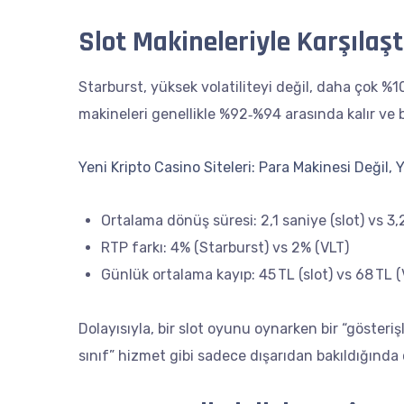
Slot Makineleriyle Karşılaşt
Starburst, yüksek volatiliteyi değil, daha çok %1
makineleri genellikle %92‑%94 arasında kalır ve bu
Yeni Kripto Casino Siteleri: Para Makinesi Değil, 
Ortalama dönüş süresi: 2,1 saniye (slot) vs 3,
RTP farkı: 4% (Starburst) vs 2% (VLT)
Günlük ortalama kayıp: 45 TL (slot) vs 68 TL (
Dolayısıyla, bir slot oyunu oynarken bir “gösteriş
sınıf” hizmet gibi sadece dışarıdan bakıldığında 